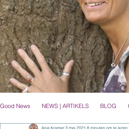
Good News
NEWS | ARTIKELS
BLOG
Anja Kramer
3 mei 2021
8 minuten om te lezen