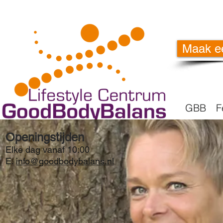
Maak e
GBB
F
Openingstijden
Elke dag vanaf 10:00
E.
info@goodbodybalans.nl