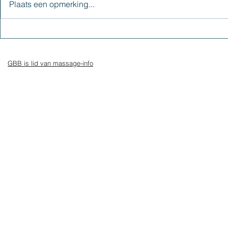
Plaats een opmerking...
Onverwerkte emoties
Open, open
openhartigh
kwaliteit
GBB is lid van massage-info