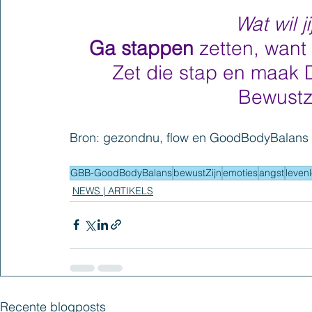
Wat wil ji
Ga stappen 
zetten, want 
Zet die stap en maak 
Bewustzi
Bron: gezondnu, flow en GoodBodyBalans
GBB-GoodBodyBalans
bewustZijn
emoties
angst
leven
NEWS | ARTIKELS
Recente blogposts