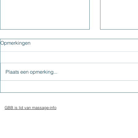
Opmerkingen
Plaats een opmerking...
De 7 grootste energievreters
Ben jij HSP 
Personen)
GBB is lid van massage-info