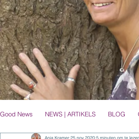
Good News
NEWS | ARTIKELS
BLOG
Anja Kramer
25 nov 2020
5 minuten om te leze