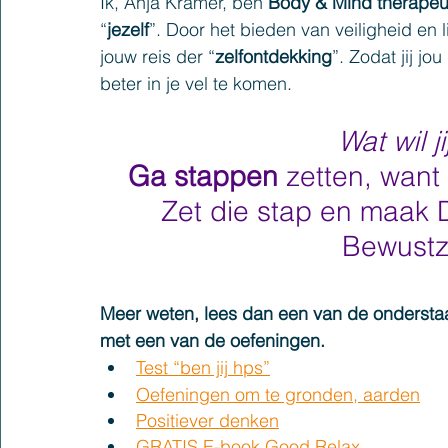
Ik, Anja Kramer, ben 
Body & Mind therapeu
“
jezelf
”. Door het bieden van veiligheid en 
jouw reis der “
zelfontdekking
”. Zodat jij jo
beter in je vel te komen.
Wat wil ji
Ga stappen 
zetten, want 
Zet die stap en maak 
Bewustzi
Meer weten, lees dan een van de onderstaa
met een van de oefeningen.
Test “ben jij hps”
Oefeningen om te gronden, aarden
Positiever denken
GRATIS E-book Good Relax