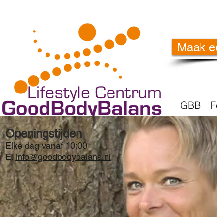
Maak e
GBB
F
Openingstijden
Elke dag vanaf 10:00
E.
info@goodbodybalans.nl