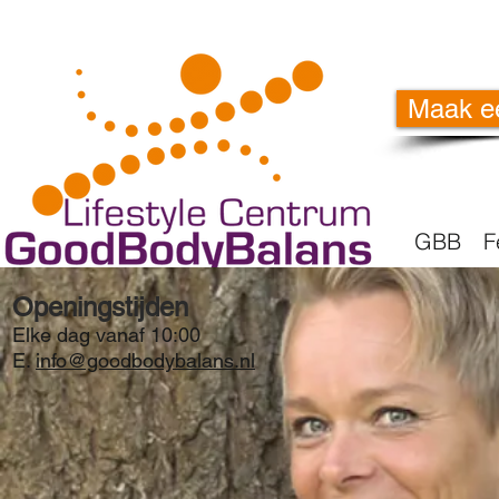
Maak e
GBB
F
Openingstijden
Elke dag vanaf 10:00
E.
info@goodbodybalans.nl