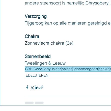
andere steensoort is namelijk; Chrysoberyl.
Verzorging
Tijgeroog kan op alle manieren gereinigd
Chakra
Zonnevlecht chakra (3e)
Sterrenbeeld
Tweelingen & Leeuw
GBB-GoodBodyBalans
balans
lichaamengeest
chakra
EDELSTENEN