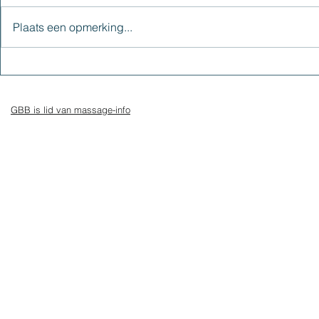
Plaats een opmerking...
Hou jij van jezelf?
Zonnevlecht
innerlijke vu
innerlijke k
GBB is lid van massage-info