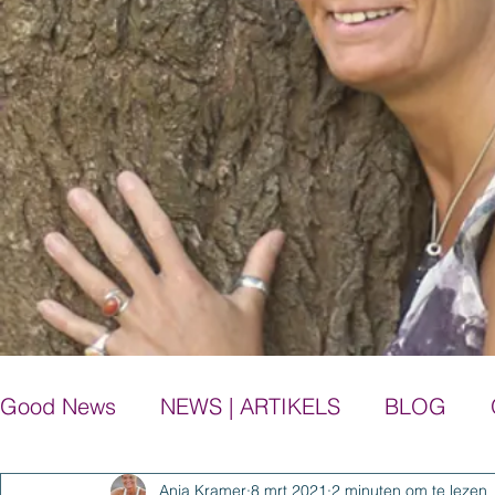
Good News
NEWS | ARTIKELS
BLOG
Anja Kramer
8 mrt 2021
2 minuten om te lezen