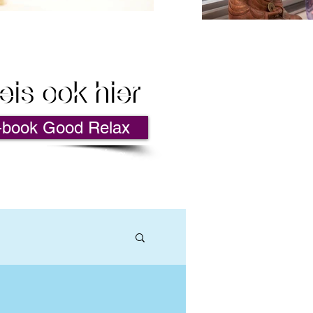
eis ook hier
eis ook hier
book Good Relax
ting, Ontspanning,
en Jezelf