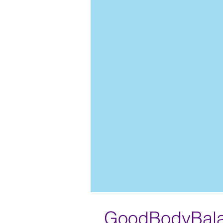
GoodBodyBalan