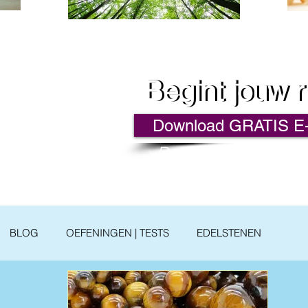
Begint jouw r
Begint jouw r
Download GRATIS E-
De reis naar Verlich
BewustZijn 
BLOG
OEFENINGEN | TESTS
EDELSTENEN