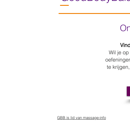
On
Vind
Wil je o
oefeningen
te krijgen
GBB is lid van massage-info