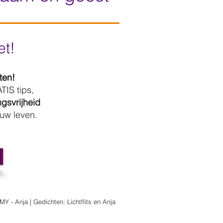
et!
ten!
TIS tips,
gsvrijheid
uw leven.
Y - Anja | Gedichten: Lichtflits en Anja