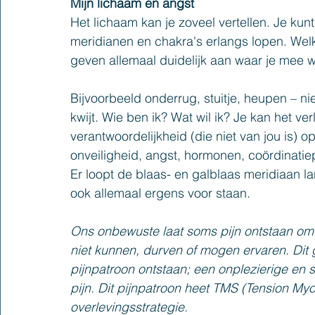
Mijn lichaam en angst
Het lichaam kan je zoveel vertellen
. J
e kunt
meridianen en chakra's erlangs lopen
. W
el
geven allemaal duidelijk 
aan
 waar je mee w
Bijv
oorbeeld
 onderrug, stuitje, heupen – ni
kwijt
. Wie ben ik? Wat wil ik? 
Je kan het verl
verantwoordelijkheid (die niet van jou is) o
onveiligheid, angst, hormonen, coördinatiep
Er loopt de blaas- en galblaas meridiaan la
ook allemaal ergens voor staan.
Ons onbewuste laat soms pijn ontstaan om o
niet kunnen, durven of mogen ervaren. Dit 
pijnpatroon ontstaan; een onplezierige en s
pijn. Dit pijnpatroon heet TMS (Tension Myo
overlevingsstrategie.