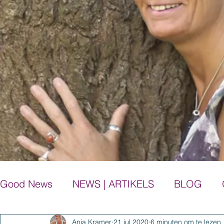
Good News
NEWS | ARTIKELS
BLOG
Anja Kramer
21 jul 2020
6 minuten om te lezen