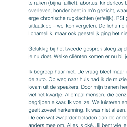
te raken (bijna failliet), abortus, kinderloos 
overleven, hondenbeet in m’n gezicht
, waar
erge chronische rugklachten (erfelijk), RSI
uitlaatklep – wel kon vergeten. De lichameli
lichamelijk, maar 
ook 
geestelijk ging het n
Gelukkig bij het 
tweede
 gesprek sloeg zij d
je nu doet
. W
elke cliënten komen er nu bij 
Ik begreep haar niet. De vraag bleef maar i
de auto
. O
p weg naar huis had 
ik 
de muzie
kwam uit de speakers. Door mijn tranen hee
viel het kwartje
. A
llemaal mensen, die een
begrijpen elkaar
. Ik v
oel ze
. We 
luisteren e
geeft zoveel herkenning
. Ik 
was niet alleen
.
D
e een wat zwaarder beladen dan de ander.
anders mee om. Alles is oké. Jij bent wie je