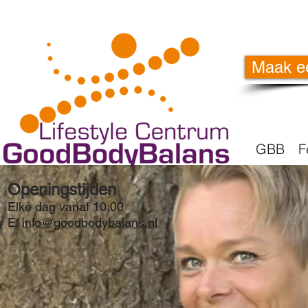
Maak e
GBB
F
Openingstijden
Elke dag vanaf 10:00
E.
info@goodbodybalans.nl