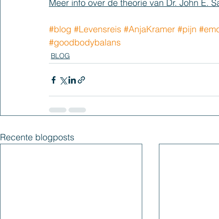
Meer info over de theorie van Dr. John E. S
#blog
#Levensreis
#AnjaKramer
#pijn
#emo
#goodbodybalans
BLOG
Recente blogposts