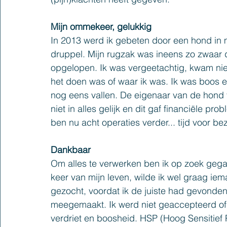
Mijn ommekeer, gelukkig
In 2013 werd ik gebeten door een hond in m
druppel
. M
ijn rugzak was ineens zo zwaar 
opgelopen. Ik was vergeetachtig, kwam nie
het doen was of waar ik was
. Ik
 was boos en
nog eens vallen
. 
De eigenaar van de hond 
niet in alles gelijk en dit gaf financiële pro
ben nu acht operaties verder... tijd voor be
Dankbaar
Om alles te verwerken ben ik op zoek gega
keer van mijn leven, w
ilde ik 
wel graag 
iem
gezocht, voordat ik de juiste had gevonden
meegemaakt
. I
k werd niet geaccepteerd of
verdriet en boosheid. HSP
 (Hoog Sensitief