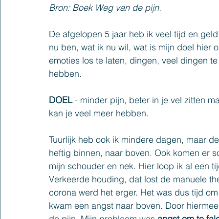
Bron: Boek Weg van de pijn.
De afgelopen 5 jaar heb ik veel tijd en gel
nu ben, wat ik nu wil, wat is mijn doel hier
emoties los te laten, dingen, veel dingen t
hebben. 
DOEL 
- minder pijn, beter in je vel zitten m
kan je veel meer hebben.
Tuurlijk heb ook ik mindere dagen, maar d
heftig binnen, naar boven. Ook komen er s
mijn schouder en nek. Hier loop ik al 
een tij
V
erkeerde houding, dat lost de manuel
e th
corona werd het erger. 
Het was d
us tijd om
kwam een angst naar boven
. Door 
hiermee
de pijn. Mijn probleem was 
angst om te 
fal