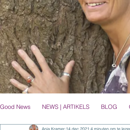
Good News
NEWS | ARTIKELS
BLOG
Anja Kramer
14 dec 2021
4 minuten om te leze