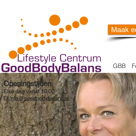
Maak e
GBB
F
Openingstijden
Elke dag vanaf 10:00
E.
info@goodbodybalans.nl