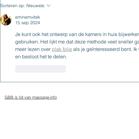
De 3 fasen 
Sorteren op:
Nieuwste
oververmoei
eminemvitek
signalen kun
15 sep 2024
negeren
Je kunt ook het ontwerp van de kamers in huis bijwerken.
gebruiken. Het lijkt me dat deze methode veel sneller g
meer lezen over 
plak folie
 als je geïnteresseerd bent. I
en besloot het te delen.
Like
Reageren
GBB is lid van massage-info