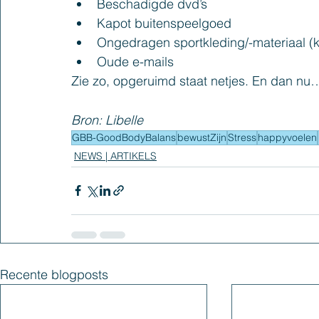
Beschadigde dvd’s
Kapot buitenspeelgoed
Ongedragen sportkleding/-materiaal 
Oude e-mails
Zie zo, opgeruimd staat netjes. En dan nu…
Bron: Libelle 
GBB-GoodBodyBalans
bewustZijn
Stress
happyvoelen
NEWS | ARTIKELS
Recente blogposts