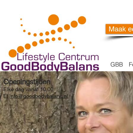
Maak e
GBB
F
Openingstijden
Elke dag vanaf 10:00
E.
info@goodbodybalans.nl