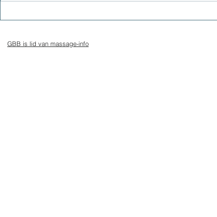
EMB-bloedtest, inzicht in je
22 maniere
gezondheid
jezelf te zo
GBB is lid van massage-info