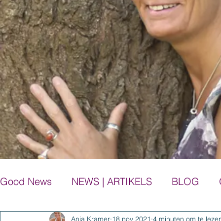
Good News
NEWS | ARTIKELS
BLOG
Anja Kramer
18 nov 2021
4 minuten om te leze