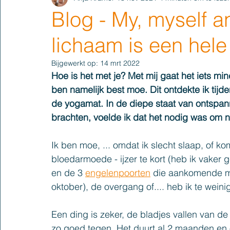
Blog - My, myself an
lichaam is een hele
Bijgewerkt op:
14 mrt 2022
Hoe is het met je? Met mij gaat het iets min
ben namelijk best moe. Dit ontdekte ik tij
de yogamat. In de diepe staat van ontspa
brachten, voelde ik dat het nodig was om na
Ik ben moe, ... omdat ik slecht slaap, of ko
bloedarmoede - ijzer te kort (heb ik vaker g
en de 3 
engelenpoorten
 die aankomende m
oktober), de overgang of.... heb ik te wein
Een ding is zeker, de bladjes vallen van d
zo goed tegen. Het duurt al 2 maanden en om