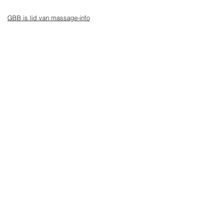
blijven
Personen)
GBB is lid van massage-info