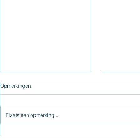
Opmerkingen
Plaats een opmerking...
TEST: In je kracht komen en
Ben jij HSP 