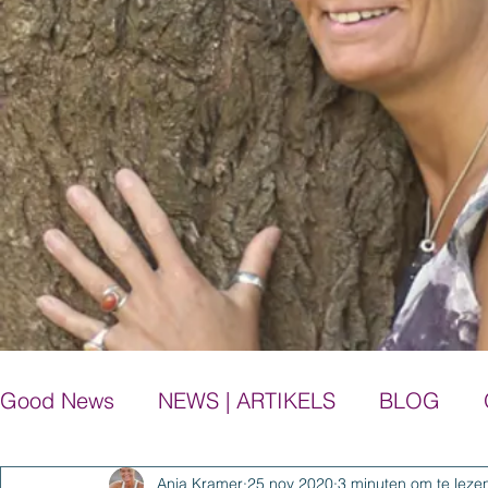
Good News
NEWS | ARTIKELS
BLOG
Anja Kramer
25 nov 2020
3 minuten om te leze