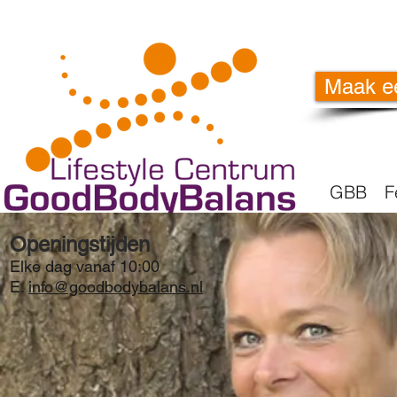
Maak e
GBB
F
Openingstijden
Elke dag vanaf 10:00
E.
info@goodbodybalans.nl