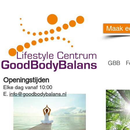
Maak e
GBB
F
Openingstijden
Elke dag vanaf 10:00
E.
info@goodbodybalans.nl