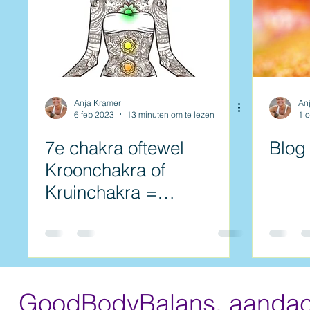
Anja Kramer
An
6 feb 2023
13 minuten om te lezen
1 
7e chakra oftewel
Blog
Kroonchakra of
Kruinchakra =
levensstroom
GoodBodyBalans, aandach