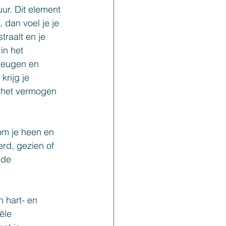
ur. Dit element 
 dan voel je je 
traalt en je 
in het 
heugen en 
krijg je 
n het vermogen 
om je heen en 
erd, gezien of 
 de 
 hart- en 
ële 