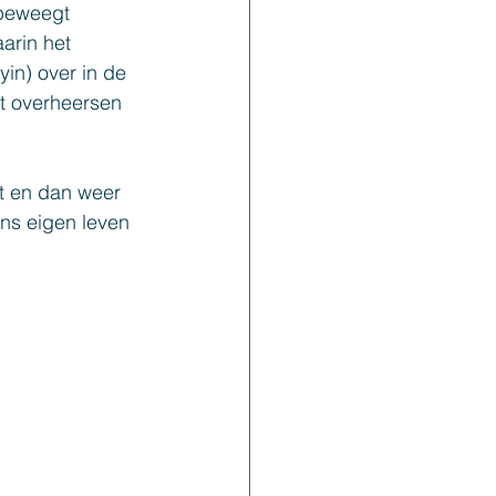
beweegt 
arin het 
in) over in de 
t overheersen 
t en dan weer 
s eigen leven 