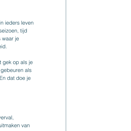
n ieders leven 
eizoen, tijd 
s waar je 
eid.
t gek op als je 
n gebeuren als 
En dat doe je 
erval, 
uitmaken van 