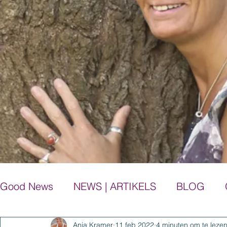
Good News
NEWS | ARTIKELS
BLOG
Anja Kramer
11 feb 2022
4 minuten om te leze