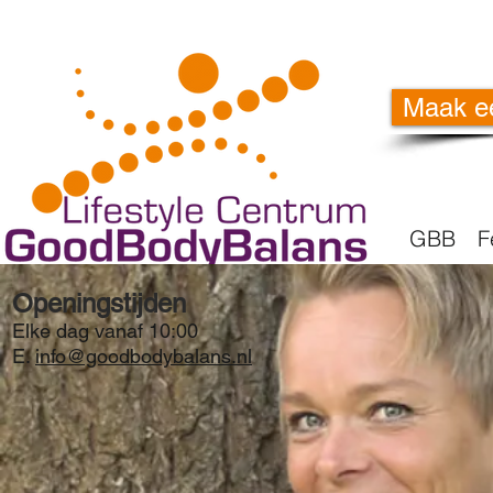
Maak e
GBB
F
Openingstijden
Elke dag vanaf 10:00
E.
info@goodbodybalans.nl