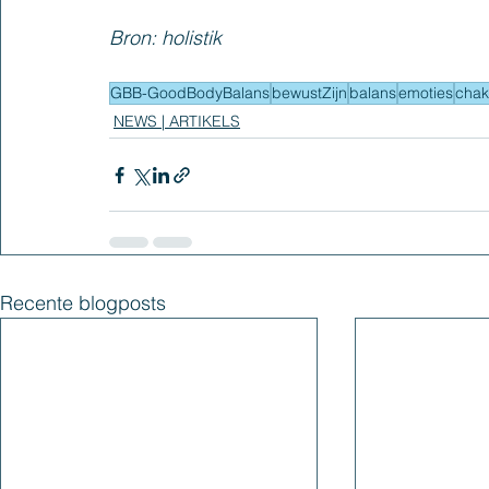
Bron: holistik
GBB-GoodBodyBalans
bewustZijn
balans
emoties
chak
NEWS | ARTIKELS
Recente blogposts