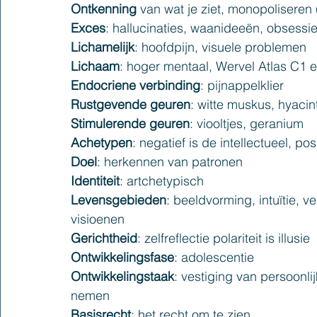
Ontkenning 
van wat je ziet, monopoliseren (
Exces
: hallucinaties, waanideeën, obsessi
Lichamelijk
: hoofdpijn, visuele problemen
Lichaam
: hoger mentaal, Wervel Atlas C1 
Endocriene verbinding
: pijnappelklier
Rustgevende geuren
: witte muskus, hyacin
Stimulerende geuren
: viooltjes, geranium
Achetypen
: negatief is de intellectueel, po
Doel
: herkennen van patronen
Identiteit
: artchetypisch
Levensgebieden
: beeldvorming, intuïtie, ve
visioenen
Gerichtheid
: zelfreflectie polariteit is illusie
Ontwikkelingsfase
: adolescentie
Ontwikkelingstaak
: vestiging van persoonli
nemen
Basisrecht
: het recht om te zien