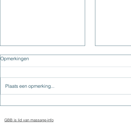
Opmerkingen
Plaats een opmerking...
Het helen van je innerlijke
Kleuren en
kind: déze 5 leefregels geven
krachten
houvast
GBB is lid van massage-info