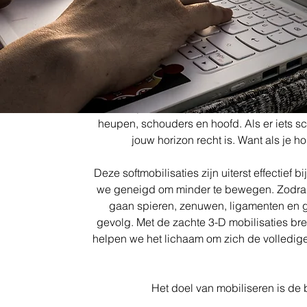
Passieve mobilisaties worden uitgevoerd
(mobiliteit) van de nekwervels. Vaak kun 
hoofd, soms ook moeilijker buigen en strekk
andere klachten hebben: pijn in de nek of ar
of
Door te kijken naar je gehele lichaamshouding
heupen, schouders en hoofd. Als er iets sch
jouw horizon recht is. Want als je hor
Deze softmobilisaties zijn uiterst effectief
we geneigd om minder te bewegen. Zodra he
gaan spieren, zenuwen, ligamenten en ge
gevolg. Met de zachte 3-D mobilisaties br
helpen we het lichaam om zich de volledig
Het doel van mobiliseren is de