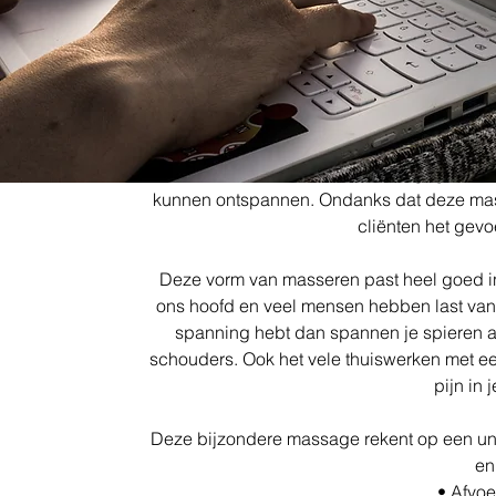
verhel
In mijn praktijk geef ik voornamelijk veel 
coaching (dan vertel ik wat ik voel en wat 
spanning daar en niet ergens anders… Ik me
fijne Chinese hoofdmassage. Deze hoofdma
in een comfortabele stoel wordt gegeven. D
kunnen ontspannen. Ondanks dat deze mass
cliënten het gevo
Deze vorm van masseren past heel goed i
ons hoofd en veel mensen hebben last van 
spanning hebt dan spannen je spieren aa
schouders. Ook het vele thuiswerken met e
pijn in 
Deze bijzondere massage rekent op een un
en
• Afvoe