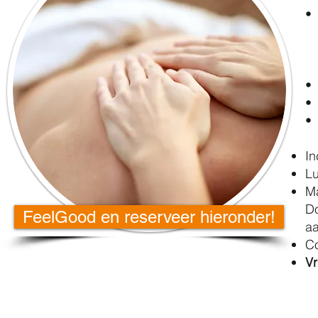
In
L
M
Do
FeelGood en reserveer hieronder!
aa
Co
V