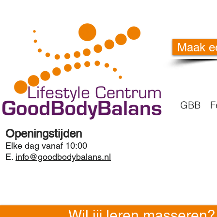
Maak e
GBB
F
Openingstijden
Elke dag vanaf 10:00
E.
info@goodbodybalans.nl
Wil jij leren masseren?