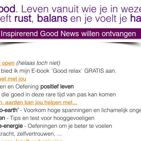
ood
. Leven vanuit wie je in wez
eft
rust
,
balans
en je voelt je
h
Inspirerend Good News willen ontvangen
(helaas toch niet)
f open
 bied ik mijn E-book ´Good relax` GRATIS aan.
et met jou
ken en Oefening
positief leven
 die goed in deze rare tijd van pas kan komen
, aarden kan jou helpen met...
o-earth’
- Voorkom hoge spanningen en lichamelijk on
en
- Tips en test voor hooggevoeligen
e-energie
- Oefeningen om je beter te voelen
racht, zelfvertrouwen, ...