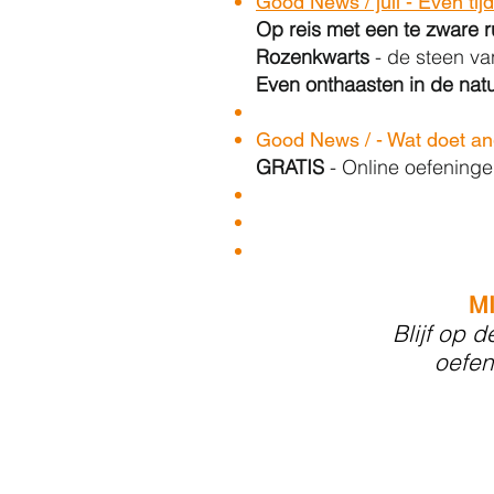
Good News / juli - Even tij
Op reis met een te zware 
Rozenkwarts
- de steen va
Even onthaasten in de nat
Good News / - Wat doet ang
GRATIS
- Online oefening
M
Blijf op d
oefen