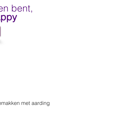
en bent,
appy
gemakken met aarding