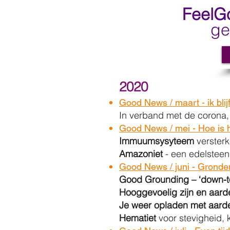
FeelG
ge
2020
Good News / maart - ik blij
In verband met de corona,
Good News / mei - Hoe is h
Immuumsysyteem
verster
Amazoniet
- een edelsteen
Good News / juni - Gronden
Good Grounding – ‘down-t
Hooggevoelig zijn en aard
Je weer opladen met aard
Hematiet
voor stevigheid, k