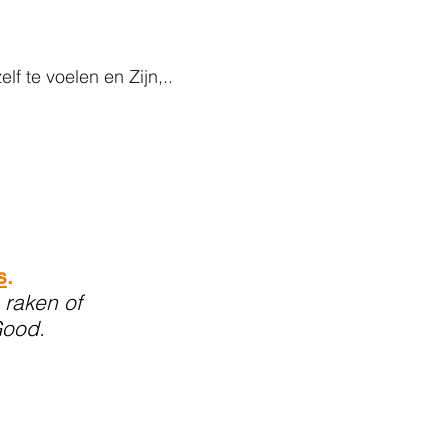
f te voelen en Zijn,..
s
.
 raken of
Good.