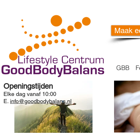
Maak e
GBB
F
Openingstijden
Elke dag vanaf 10:00
E.
info@goodbodybalans.nl