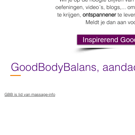
oefeningen, video´s, blogs,... o
te krijgen,
ontspannener
te lev
Meldt je dan aan vo
Inspirerend Goo
GoodBodyBalans, aandach
GBB is lid van massage-info