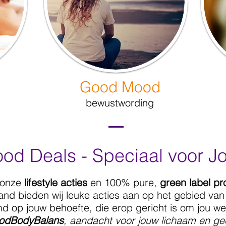
Good Mood
bewustwording
od Deals - Speciaal voor J
 onze
lifestyle acties
en 100% pure,
green label p
nd bieden wij leuke acties aan op het gebied van l
d op jouw behoefte, die erop gericht is om jou w
odBodyBalans
, aandacht voor jouw lichaam en ge