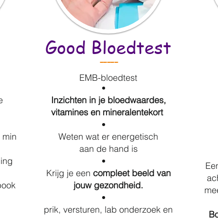
Good Bloedtest
-----
EMB-bloedtest
e
Inzichten in je bloedwaardes,
vitamines en
mineralen
tekort
 min
Weten wat er energetisch
aan de hand is
ning
Een
Krijg je een
compleet beeld van
ac
book
jouw gezondheid.
mee
prik, versturen, lab onderzoek en
Bo