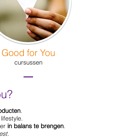
Good for You
cursussen
ou?
roducten
.
ifestyle.
eer
in balans te brengen
.
est.