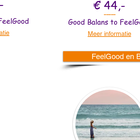
-
€ 44,-
-----
 FeelGood
Good Balans to FeelG
atie
Meer informatie
FeelGood en Bo