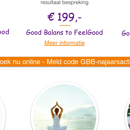
resultaat bespreking
€ 199,-
-----
ood
Good Balans to FeelGood
Go
Meer informatie
ek nu online - Meld code GBB-najaarsactie