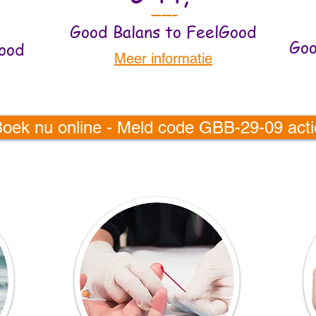
-----
Good Balans to FeelGood
Goo
ood
Meer informatie
ek nu online - Meld code GBB-29-09 actie