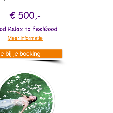
€ 500,-
-----
od Relax to FeelGood
Meer informatie
 bij je boeking