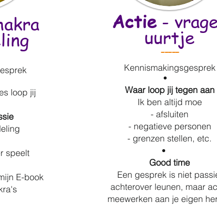
Actie
- vrag
hakra
uurtje
ling
-----
Kennismakingsgesprek
esprek
Waar loop jij tegen aan
s loop jij
Ik ben altijd moe
- afsluiten
ssie
- negatieve personen
eling
- grenzen stellen,
etc.
r speelt
Good
time
Een gesprek is niet passi
mijn E-book
achterover leunen, maar act
kra's
meewerken aan je eigen her