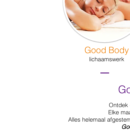
Good Body
lichaamswerk
Go
Ontdek
Elke maa
Alles helemaal afgestem
Go