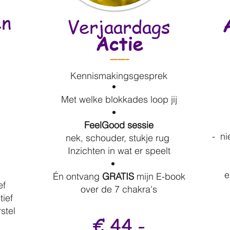
en
Verjaardags
Actie
-----
Kennismakingsgesprek
Met welke blokkades loop jij
FeelGood sessie
- n
nek, schouder, stukje rug
Inzichten in wat er speelt
e
Én ontvang
GRATIS
mijn E-book
ef
over de 7 chakra's
ief
stel
€ 44,-