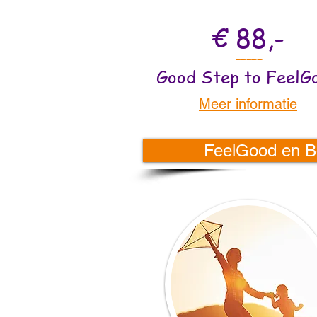
€ 88,-
-----
Good Step to FeelG
Meer informatie
FeelGood en Bo