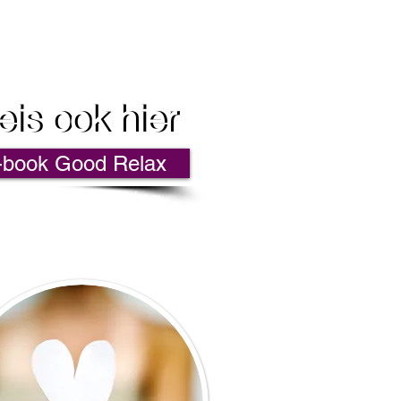
eis ook hier
eis ook hier
book Good Relax
ting, Ontspanning,
en Jezelf