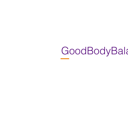
GoodBodyBalan