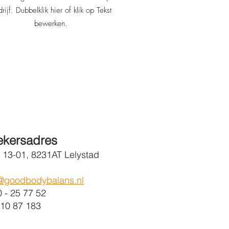
rijf. Dubbelklik hier of klik op Tekst
bewerken.
ekersadres
 13-01, 8231AT Lelystad
o@goodbodybalans.nl
- 25 77 52
10 87 183