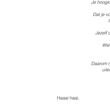
Je hoogst
Dat je v
Jezelf 
Wie 
Daarom m
uit
Haaai haai,