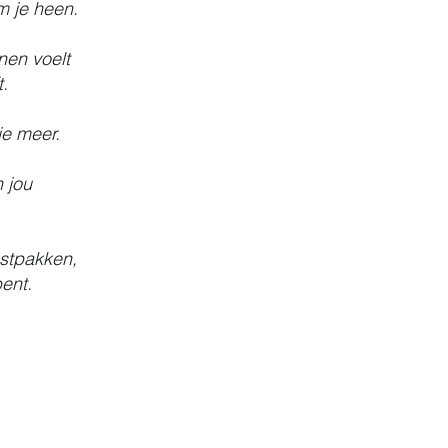
m je heen.
nen voelt
.
je meer.
n jou
stpakken,
ent.