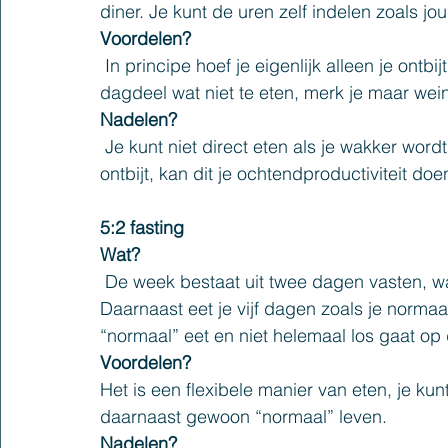
diner. Je kunt de uren zelf indelen zoals jou
Voordelen?
 In principe hoef je eigenlijk alleen je ontbijt over te slaan. Als je het niet erg vindt om een 
dagdeel wat niet te eten, merk je maar wei
Nadelen?
 Je kunt niet direct eten als je wakker wordt. Als jij iemand bent die pas functioneert na een 
ontbijt, kan dit je ochtendproductiviteit doe
5:2 fasting
Wat?
 De week bestaat uit twee dagen vasten, waarbij je niets tot 500 calorieën mag eten. 
Daarnaast eet je vijf dagen zoals je normaal 
“normaal” eet en niet helemaal los gaat op d
Voordelen?
Het is een flexibele manier van eten, je ku
daarnaast gewoon “normaal” leven.
Nadelen?