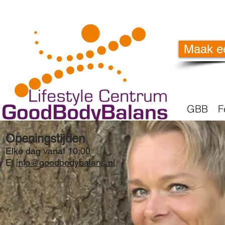
Maak e
GBB
F
Openingstijden
Elke dag vanaf 10:00
E.
info@goodbodybalans.nl