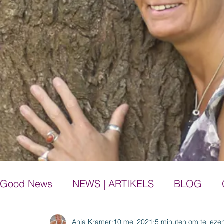
Good News
NEWS | ARTIKELS
BLOG
Anja Kramer
10 mei 2021
5 minuten om te leze