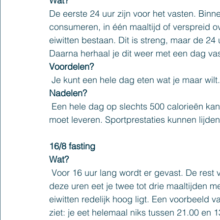
Wat? 
De eerste 24 uur zijn voor het vasten. Binn
consumeren, in één maaltijd of verspreid ov
eiwitten bestaan. Dit is streng, maar de 24
Daarna herhaal je dit weer met een dag vas
Voordelen?
 Je kunt een hele dag eten wat je maar wilt.
Nadelen?
 Een hele dag op slechts 500 calorieën kan zwaar zijn, vooral als je fysieke inspanning 
moet leveren. Sportprestaties kunnen lijden
16/8 fasting
Wat?
 Voor 16 uur lang wordt er gevast. De rest van de dag is een ‘eat-window’ van 8 uur. Binnen 
deze uren eet je twee tot drie maaltijden 
eiwitten redelijk hoog ligt. Een voorbeeld
ziet: je eet helemaal niks tussen 21.00 en