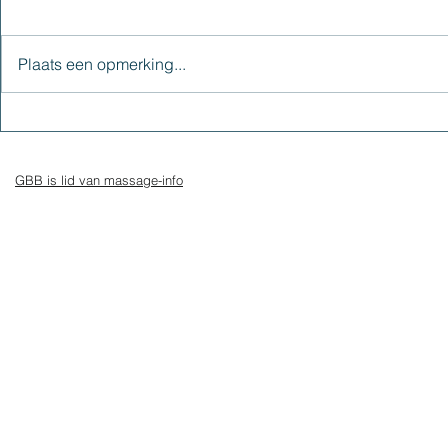
Plaats een opmerking...
Kun je maar geen innerlijke
8 manieren o
rust vinden? Dit kan in de
nu te zijn
weg zitten
GBB is lid van massage-info